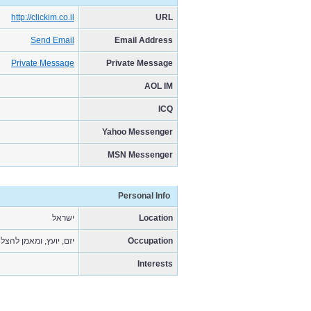
http://clickim.co.il
URL
Send Email
Email Address
Private Message
Private Message
AOL IM
ICQ
Yahoo Messenger
MSN Messenger
Personal Info
ישראל
Location
יזם, יועץ, ומאמן להצ
Occupation
Interests