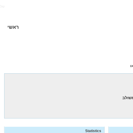
של!
ראשי
ו
Statistics