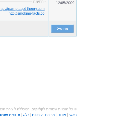
חתימה
12/05/2009
http://jean-piaget-theory.com
http://smoking-facts.co
פרופיל
© כל הזכויות שמורות ל
קליקים
, המכללה ליצירת הכנ
ראשי
|
אודות
|
מרצים
|
קורסים
|
בלוג
|
תוכנית שותפ