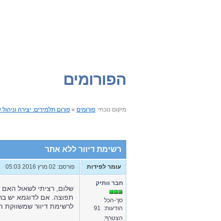
הפורומים
מיקום נוכחי:
פורומים
»
פורום תלמידים: יצירה וניהול 
רשימת דיוור ללא אתר
עומר לפידות
פורסם: 02 מרץ 2016 05:03
חבר וותיק
שלום, רציתי לשאול האם נ
תפוצה. אם לדוגמא יש ברש
סך-הכל
לרשימת דיוור שמשווקת תו
הודעות: 91
הצטרף: